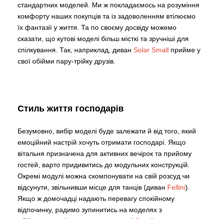
стандартних моделей. Ми ж покладаємось на розуміння
комфорту наших покупців та із задоволенням втілюємо
їх фантазії у життя. Та по своєму досвіду можемо
сказати, що кутові моделі більш місткі та зручніші для
спілкування. Так, наприклад, диван
Solar Small
прийме у
свої обійми пару-трійку друзів.
Стиль життя господарів
Безумовно, вибір моделі буде залежати й від того, який
емоційний настрій хочуть отримати господарі. Якщо
вітальня призначена для активних вечірок та прийому
гостей, варто придивитись до модульних конструкцій.
Окремі модулі можна скомпонувати на свій розсуд чи
відсунути, звільнивши місце для танців (диван
Fellini
).
Якщо ж домочадці надають перевагу спокійному
відпочинку, радимо зупинитись на моделях з