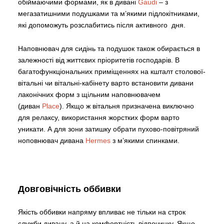
обіймаючими формами, як в дивані
Gaudi
– з
мегазатишними подушками та м’якими підлокітниками,
які допоможуть розслабитись після активного дня.
Наповнювач для сидінь та подушок також обирається в
залежності від життєвих пріоритетів господарів. В
багатофункціональних приміщеннях на кшталт столової-
вітальні чи вітальні-кабінету варто встановити дивани
лаконічних форм з щільним наповнювачем
(диван
Place
). Якщо ж вітальня призначена виключно
для релаксу, використання жорстких форм варто
уникати. А для зони затишку обрати пухово-повітряний
ноповнювач дивана
Hermes
з м’якими спинками.
Довговічність оббивки
Якість оббивки напряму впливає не тільки на строк
служби дивану, а й на комфортність відпочинку. Якщо