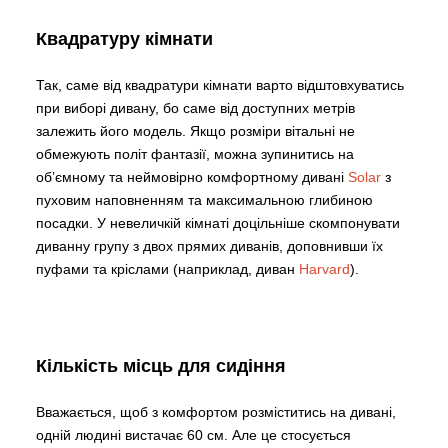
Квадратуру кімнати
Так, саме від квадратури кімнати варто відштовхуватись
при виборі дивану, бо саме від доступних метрів
залежить його модель. Якщо розміри вітальні не
обмежують політ фантазії, можна зупинитись на
об’ємному та неймовірно комфортному дивані
Solar
з
пуховим наповненням та максимальною глибиною
посадки. У невеличкій кімнаті доцільніше скомпонувати
диванну групу з двох прямих диванів, доповнивши їх
пуфами та кріслами (наприклад, диван
Harvard
).
Кількість місць для сидіння
Вважається, щоб з комфортом розміститись на дивані,
одній людині вистачає 60 см. Але це стосується