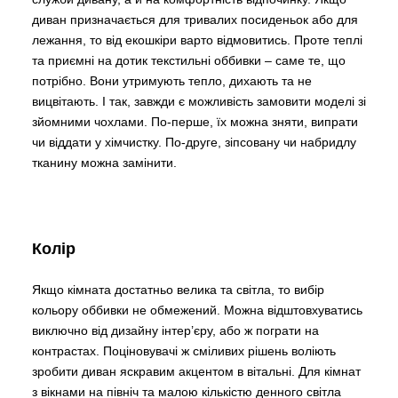
диван призначається для тривалих посиденьок або для
лежання, то від екошкіри варто відмовитись. Проте теплі
та приємні на дотик текстильні оббивки – саме те, що
потрібно. Вони утримують тепло, дихають та не
вицвітають. І так, завжди є можливість замовити моделі зі
зйомними чохлами. По-перше, їх можна зняти, випрати
чи віддати у хімчистку. По-друге, зіпсовану чи набридлу
тканину можна замінити.
Колір
Якщо кімната достатньо велика та світла, то вибір
кольору оббивки не обмежений. Можна відштовхуватись
виключно від дизайну інтер’єру, або ж пограти на
контрастах. Поціновувачі ж сміливих рішень воліють
зробити диван яскравим акцентом в вітальні. Для кімнат
з вікнами на північ та малою кількістю денного світла