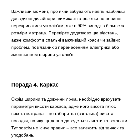
Важливий момент, про який забувають навіть найбільш
досвідчені дизайнери: вимикачі та розетки не повинні
перекриватися узголів’ям, яке в 90% випадків більше за
розміри матраца. Перевірте додатково цю відстань,
адже комфорт в спальні важливіший краси чи зайвих
проблем, пов’язаних з перенесенням електрики або
зменшенням ширини узголів’я.
Порада 4. Каркас
Окрім ширини та довжини ліжка, необхідно врахувати
параметри висоти каркаса, адже його висота плюс
висота матраца – це габаритна (загальна) висота
посадки, на яку щоденно доведеться лягати та вставати.
Тут зовсім не існує правил – все залежить від звичок та
уподобань.