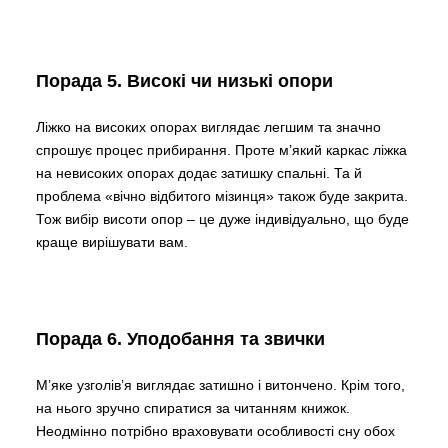
Порада 5. Високі чи низькі опори
Ліжко на високих опорах виглядає легшим та значно
спрошує процес прибирання. Проте м’який каркас ліжка
на невисоких опорах додає затишку спальні. Та й
проблема «вічно відбитого мізинця» також буде закрита.
Тож вибір висоти опор – це дуже індивідуально, що буде
краще вирішувати вам.
Порада 6. Уподобання та звички
М’яке узголів’я виглядає затишно і витончено. Крім того,
на нього зручно спиратися за читанням книжок.
Неодмінно потрібно враховувати особливості сну обох