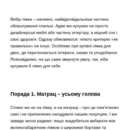
Вибір ліжка – напевно, найвідповідальніша частина
облаштування спальні. Адже ми купуємо не просто
дизайнерські меблі або частину інтер’єру, а міцний сон і
своє здоров’я. Одразу обмовимося: чіткого критерію «як
правильно» не існує. Особливо при купівлі ліжка для
двох, де перетинаються інтереси, смаки та уподобання.
Розповідаємо, на що саме звернути увагу, так, ніби
купували б ліжко для себе.
Порада 1. Матрац – усьому голова
Спимо ми не на ліжку, а на матраці – про це пам’ятаємо
самі і не припиняємо нагадувати нашим покупцям. І ми
завжди чесно радимо: якщо знадобиться вибирати між
великогабаритним ліжком з широкими бортами та