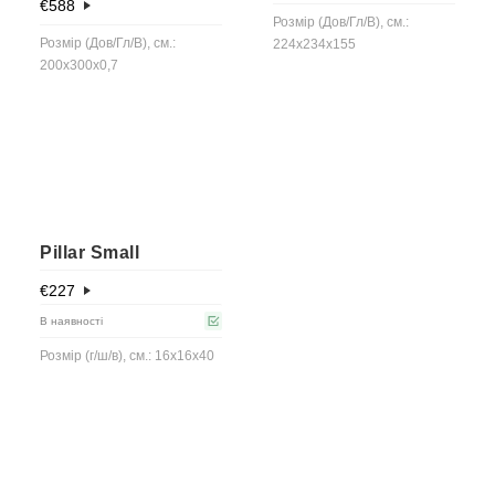
€
588
Розмір (Дов/Гл/В), см.:
Розмір (Дов/Гл/В), см.:
224x234x155
200x300x0,7
Pillar Small
€
227
В наявності
Розмір (г/ш/в), см.: 16x16x40