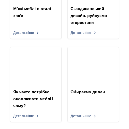
М’які меблі в стилі
Скандинавський
хюґе
дизайн: руйнуємо
стереотипи
Детальніше
Детальніше
Як часто потрібно
Обираємо диван
оновлювати меблі і
чому?
Детальніше
Детальніше