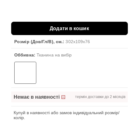
Додати в кошик
Розмір (Дов/Гл/В), см.:
302x109x76
Оббивка:
Тканина на вибір
Немає в наявності
термін доставки до 2 місяців
Купуй в наявності або замов індивідуальний розмір/
колір.