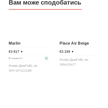
Вам може сподобатись
Marlin
Place Air Beige
€
3 817
€
3 339
В наявності
Розмір (Дов/Гл/В), см.:
289x105x77
Розмір (Дов/Гл/В), см.:
304+167x112x68