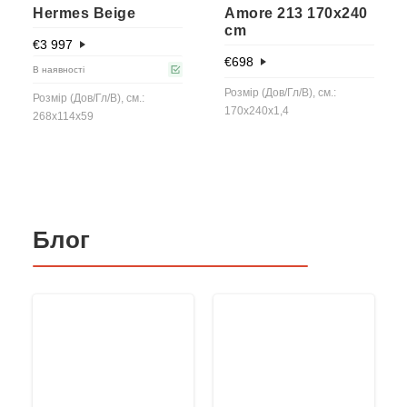
Hermes Beige
Amore 213 170x240
cm
€
3 997
€
698
В наявності
Розмір (Дов/Гл/В), см.:
Розмір (Дов/Гл/В), см.:
170x240x1,4
268x114x59
Блог