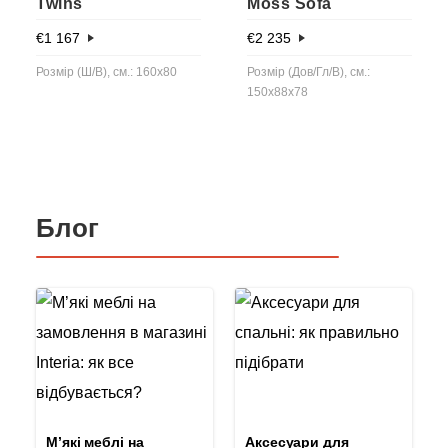
Twins
Moss Sofa
€
1 167
€
2 235
Розмір (Ш/В), см.: 160x80
Розмір (Дов/Гл/В), см.:
150x88x78
Блог
М’які меблі на
Аксесуари для