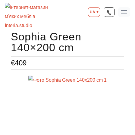
UA
Sophia Green
140×200 cm
€
409