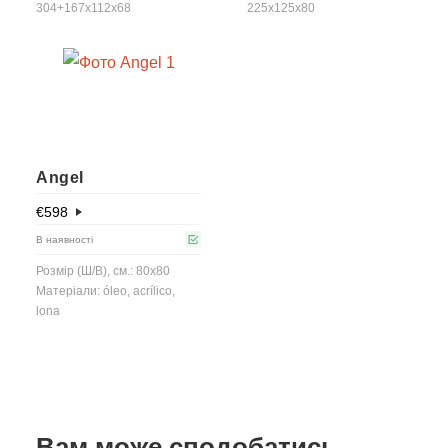
304+167x112x68
225x125x80
Angel
€
598
В наявності
Розмір (Ш/В), см.: 80x80
Матеріали: óleo, acrílico,
lona
Вам може сподобатись