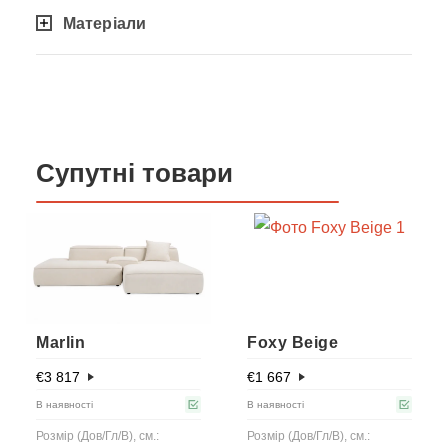
Матеріали
Супутні товари
Marlin
Foxy Beige
€
3 817
€
1 667
В наявності
В наявності
Розмір (Дов/Гл/В), см.:
Розмір (Дов/Гл/В), см.: