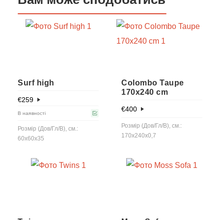
Surf high
Colombo Taupe
170x240 cm
€
259
€
400
В наявності
Розмір (Дов/Гл/В), см.:
Розмір (Дов/Гл/В), см.:
170x240x0,7
60x60x35