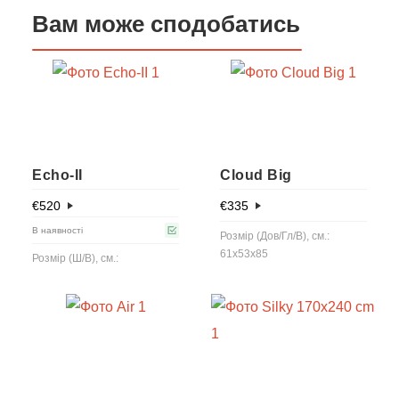
Вам може сподобатись
Echo-IІ
Cloud Big
€
520
€
335
В наявності
Розмір (Дов/Гл/В), см.:
61x53x85
Розмір (Ш/В), см.: