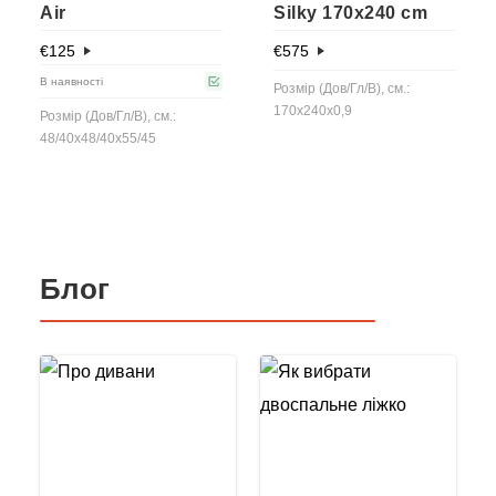
Air
Silky 170x240 cm
€
125
€
575
В наявності
Розмір (Дов/Гл/В), см.:
170x240x0,9
Розмір (Дов/Гл/В), см.:
48/40x48/40x55/45
Блог