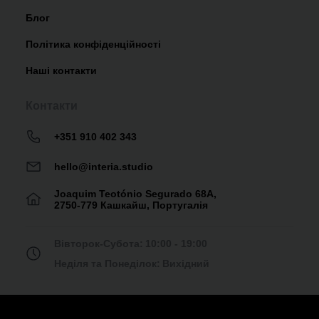
Блог
Політика конфіденційності
Наші контакти
Контакти
+351 910 402 343
hello@interia.studio
Joaquim Teotónio Segurado 68A,
2750-779 Кашкайш, Португалія
Вівторок-Субота:
10:00 - 19:00
Неділя та Понеділок:
Вихідний