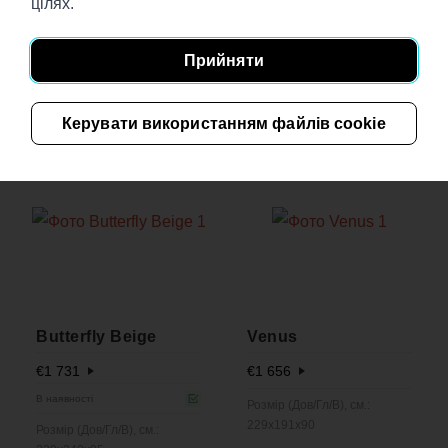
цілях.
Прийняти
Svoya
Hippo
€
1 784
€
1 907
Керувати використанням файлів cookie
Розмір (Дов/Гл/В), см.:
Розмір (Дов/Гл/В), см.:
237x200x76
256x254x60
Butterfly Beige
Venus
€
1 731
€
1 656
В наявності
Розмір (Дов/Гл/В), см.:
229x191x90
Розмір (Дов/Гл/В), см.: