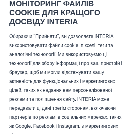
МОНІТОРИНГ ФАЙЛІВ
COOKIE ДЛЯ КРАЩОГО
ДОСВІДУ INTERIA
Termopur
Обираючи "Прийняти", ви дозволяєте INTERIA
€
831
використовувати файли cookie, пікселі, теги та
В наявності
аналогічні технології. Ми використовуємо ці
Розмір (Дов/Гл/В), см.:
технології для збору інформації про ваш пристрій і
200x160x19
браузер, щоб ми могли відстежувати вашу
активність для функціональних і маркетингових
цілей, таких як надання вам персоналізованої
реклами та поліпшення сайту. INTERIA може
Вам може сподобатись
передавати ці дані третім сторонам, включаючи
партнерів по рекламі в соціальних мережах, таких
як Google, Facebook і Instagram, в маркетингових