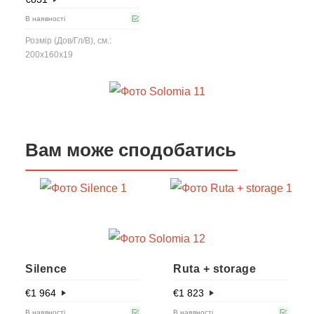
В наявності
Розмір (Дов/Гл/В), см.:
200x160x19
Вам може сподобатись
Silence
Ruta + storage
€
1 964
€
1 823
В наявності
В наявності