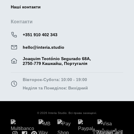
Наші контакти
Контакти
+351 910 402 343
hello@interia.studio
Joaquim Teotónio Segurado 68A,
2750-779 Кашкайш, Португалія
Вівторок-Субота:
10:00 - 19:00
Неділя та Понеділок:
Вихідний
© 2026 Interia Studio. Всі права захищені.