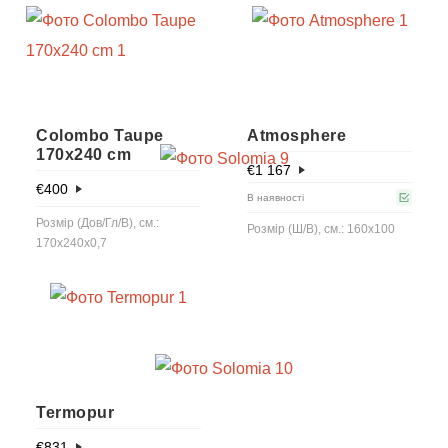
Colombo Taupe
Atmosphere
170x240 cm
€
1 167
€
400
В наявності
Розмір (Дов/Гл/В), см.:
Розмір (Ш/В), см.: 160x100
170x240x0,7
Termopur
€
831