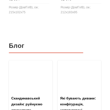
Розмір (Дов/Гл/В), см.:
Розмір (Дов/Гл/В), см.:
215x102x75
212x183x95
Блог
Скандинавський
Які бувають дивани:
дизайн: руйнуємо
конфігурація,