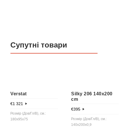
Супутні товари
Verstat
Silky 206 140x200
cm
€
1 321
€
395
Розмір (Дов/Гл/В), см.:
Розмір (Дов/Гл/В), см.:
180x95x75
140x200x0,9