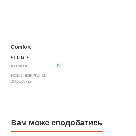
Comfort
€
1 083
В наявності
Розмір (Дов/Гл/В), см.:
200x160x22
Вам може сподобатись