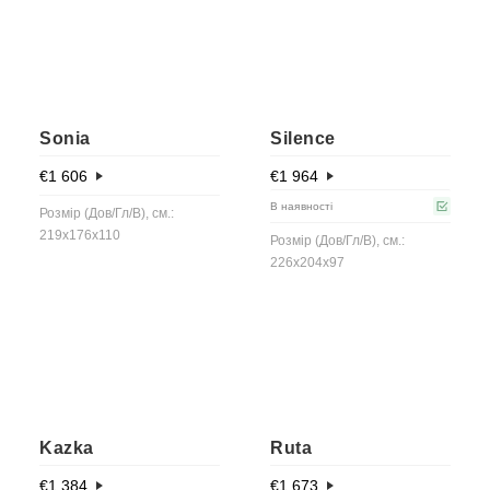
Sonia
Silence
€
1 606
€
1 964
В наявності
Розмір (Дов/Гл/В), см.:
219x176x110
Розмір (Дов/Гл/В), см.:
226x204x97
Kazka
Ruta
€
1 384
€
1 673