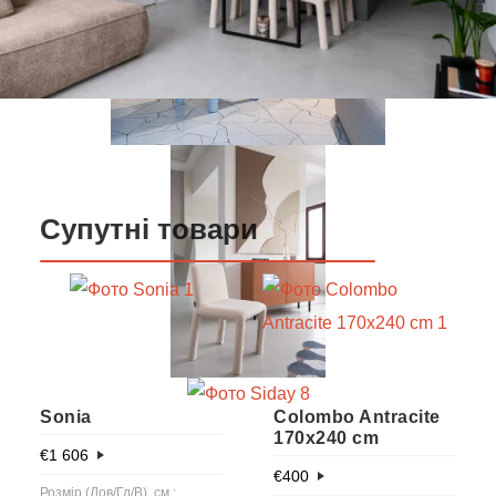
Супутні товари
Sonia
Colombo Antracite
170x240 cm
€
1 606
€
400
Розмір (Дов/Гл/В), см.: