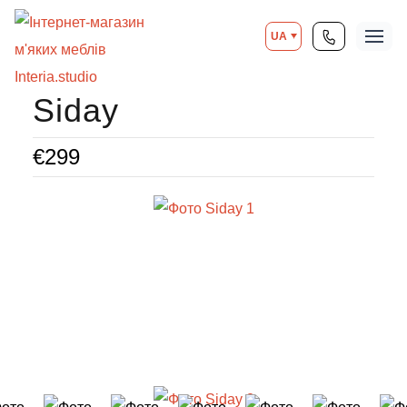
UA
Siday
€
299