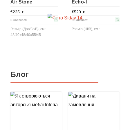
Air Stone
Echo-I
€
225
€
520
В наявності
В наявності
Розмір (Дов/Гл/В), см.:
Розмір (Ш/В), см.:
48/40x48/40x55/45
Блог