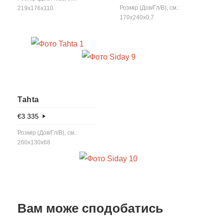
Розмір (Дов/Гл/В), см.:
219x176x110
170x240x0,7
Tahta
€
3 335
Розмір (Дов/Гл/В), см.:
260x130x68
Вам може сподобатись