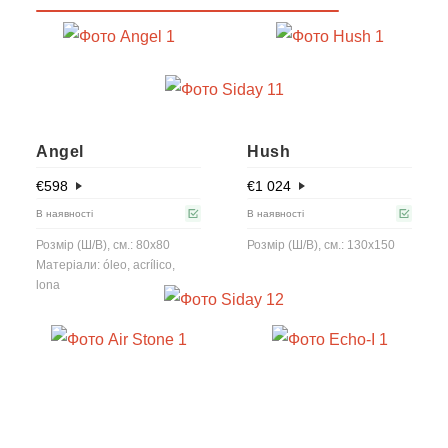
Angel
Hush
€
598
€
1 024
В наявності
В наявності
Розмір (Ш/В), см.: 80x80
Розмір (Ш/В), см.: 130x150
Матеріали: óleo, acrílico,
lona