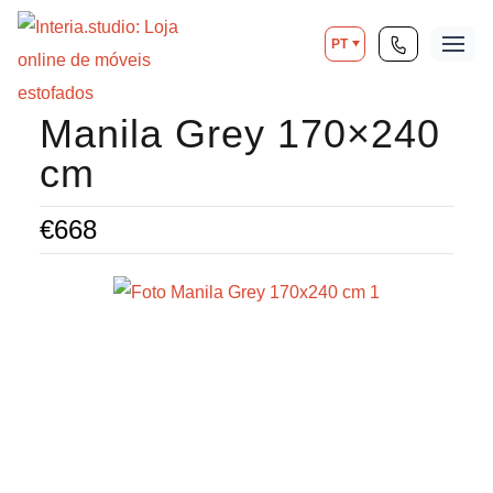
PT
Manila Grey 170×240
cm
€
668