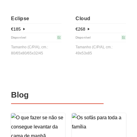
Eclipse
Cloud
€
185
€
268
Disponível
Disponível
Tamanho (C/P/A), cm.:
Tamanho (C/P/A), cm.:
80/65x80/65x32/45
49x53x85
Blog