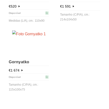
€
520
€
1 591
Disponível
Tamanho (C/P/A), cm.:
214x104x50
Medidas (L/A), cm.: 110x90
Gornyatko
€
1 674
Disponível
Tamanho (C/P/A), cm.:
115x100x75