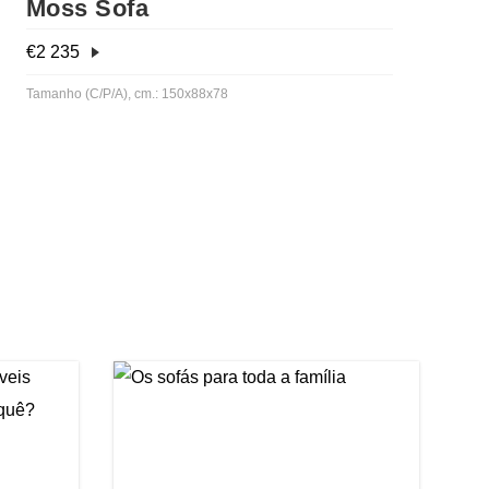
Moss Sofa
€
2 235
Tamanho (C/P/A), cm.: 150x88x78