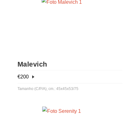
Malevich
€
200
Tamanho (C/P/A), cm.: 45x45x53/75