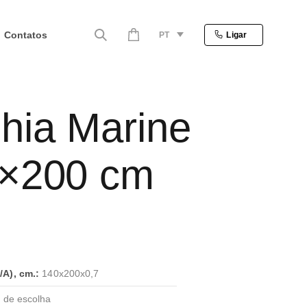
Contatos
PT
Ligar
hia Marine
×200 cm
A), cm.:
140x200x0,7
 de escolha