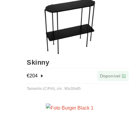
Skinny
€
204
Disponível
Tamanho (C/P/A), cm.: 90x30x85