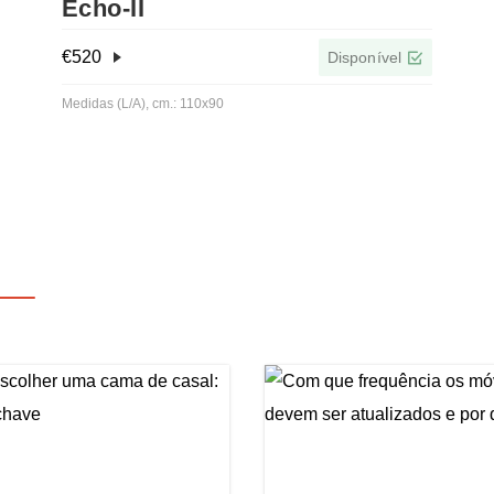
Echo-IІ
€
520
Disponível
Medidas (L/A), cm.: 110x90