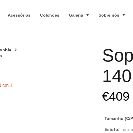
Acessórios
Colchões
Galeria
Sobre nós
Sop
Sophia
m
140
€
409
Tamanho (C/P/
Estofo:
Tecido