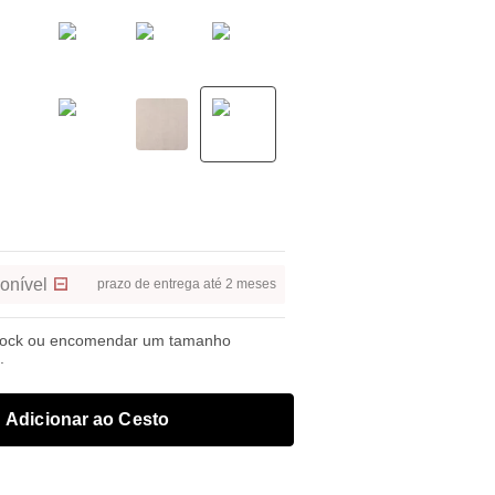
onível
prazo de entrega até 2 meses
tock ou encomendar um tamanho
.
Adicionar ao Cesto