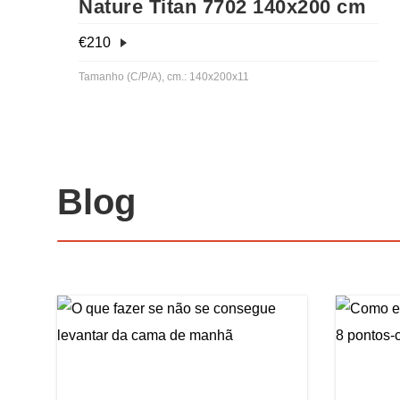
Nature Titan 7702 140x200 cm
€
210
Tamanho (C/P/A), cm.: 140x200x11
Blog