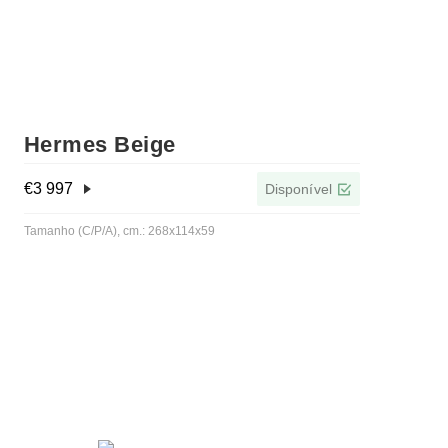
Hermes Beige
€
3 997
Disponível
Tamanho (C/P/A), cm.: 268x114x59