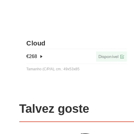
Cloud
€
268
Disponível
Tamanho (C/P/A), cm.: 49x53x85
Talvez goste