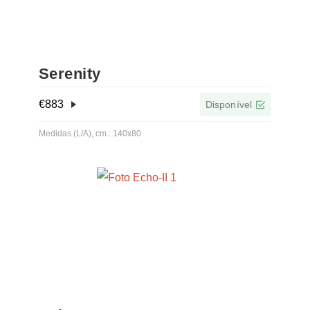
Serenity
€
883
Disponível
Medidas (L/A), cm.: 140x80