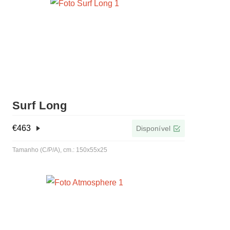
Surf Long
€
463
Disponível
Tamanho (C/P/A), cm.: 150x55x25