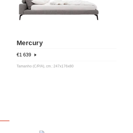
Mercury
€
1 639
Tamanho (C/P/A), cm.: 247x176x80