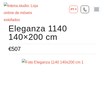
PT
Eleganza 1140
140×200 cm
€
507