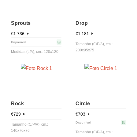
Sprouts
Drop
€
1 736
€
1 181
Disponível
Tamanho (C/P/A), cm.:
200x95x75
Medidas (L/A), cm.: 120x120
Rock
Circle
€
729
€
703
Disponível
Tamanho (C/P/A), cm.:
140x70x76
Tamanho (C/P/A), cm.: