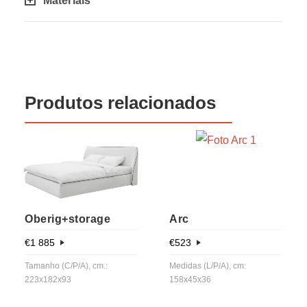
Materiais
Produtos relacionados
Oberig+storage
Arc
€
1 885
€
523
Tamanho (C/P/A), cm.:
Medidas (L/P/A), cm:
223x182x93
158x45x36