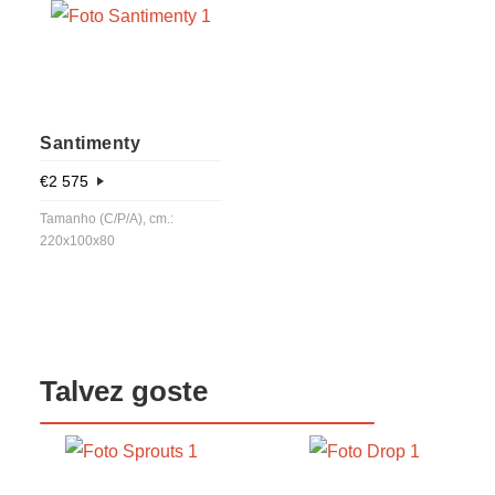
Santimenty
€
2 575
Tamanho (C/P/A), cm.:
220x100x80
Talvez goste