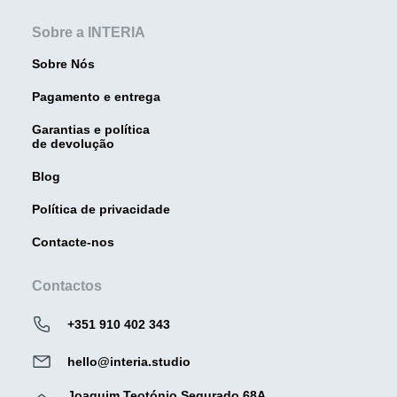
Sobre a INTERIA
Sobre Nós
Pagamento e entrega
Garantias e política
de devolução
Blog
Política de privacidade
Contacte-nos
Contactos
+351 910 402 343
hello@interia.studio
Joaquim Teotónio Segurado 68A,