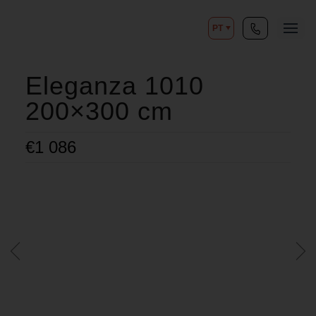
PT
Eleganza 1010
200×300 cm
€
1 086