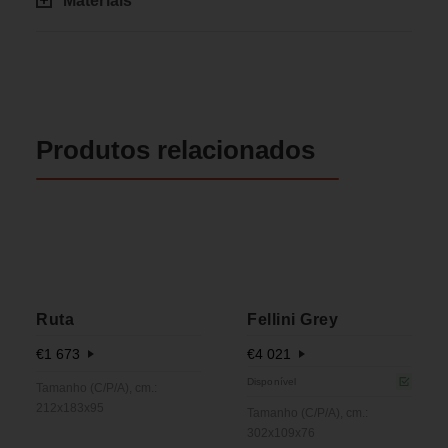
Materiais
Produtos relacionados
Ruta
Fellini Grey
€
1 673
€
4 021
Disponível
Tamanho (C/P/A), cm.:
212x183x95
Tamanho (C/P/A), cm.:
302x109x76