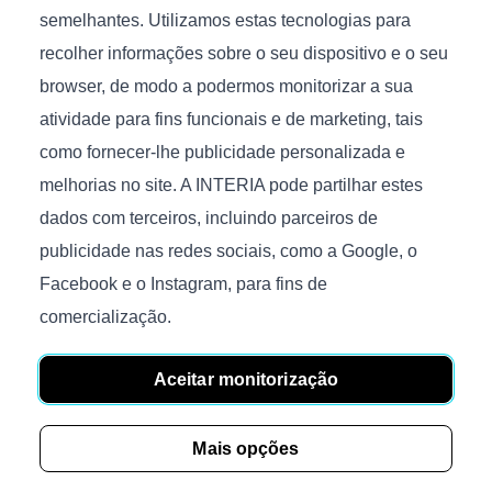
semelhantes. Utilizamos estas tecnologias para
recolher informações sobre o seu dispositivo e o seu
browser, de modo a podermos monitorizar a sua
atividade para fins funcionais e de marketing, tais
Surf high
Circle
como fornecer-lhe publicidade personalizada e
€
259
€
703
melhorias no site. A INTERIA pode partilhar estes
Disponível
Disponível
dados com terceiros, incluindo parceiros de
Tamanho (C/P/A), cm.:
Tamanho (C/P/A), cm.:
publicidade nas redes sociais, como a Google, o
60x60x35
100x100x38
Facebook e o Instagram, para fins de
comercialização.
Aceitar monitorização
Mais opções
Moss
Echo-I
€
1 314
€
520