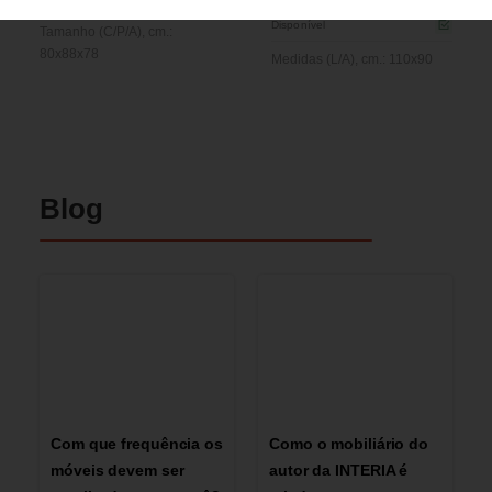
Disponível
Tamanho (C/P/A), cm.:
80х88х78
Medidas (L/A), cm.: 110x90
Blog
Com que frequência os
Como o mobiliário do
móveis devem ser
autor da INTERIA é