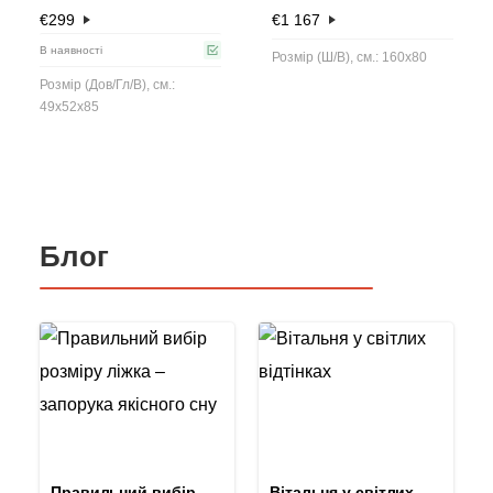
€
299
€
1 167
В наявності
Розмір (Ш/В), см.: 160x80
Розмір (Дов/Гл/В), см.:
49x52x85
Блог
Правильний вибір
Вітальня у світлих