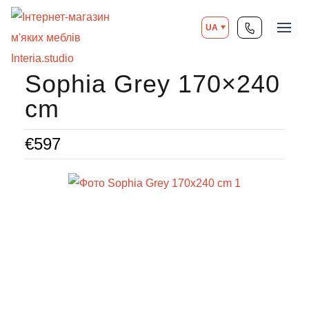
UA
Sophia Grey 170×240
cm
€
597