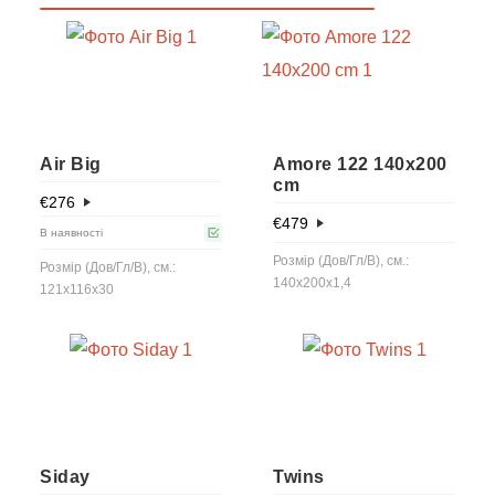
Air Big
Amore 122 140x200
cm
€
276
€
479
В наявності
Розмір (Дов/Гл/В), см.:
Розмір (Дов/Гл/В), см.:
140x200x1,4
121x116x30
Siday
Twins