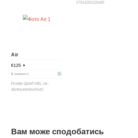
270x105/120x65
Air
€
125
В наявності
Розмір (Дов/Гл/В), см.:
48/40x48/40x55/45
Вам може сподобатись