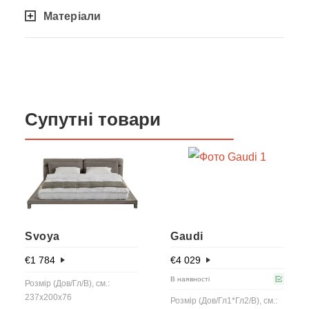
Матеріали
Супутні товари
Svoya
Gaudi
€
1 784
€
4 029
В наявності
Розмір (Дов/Гл/В), см.:
237x200x76
Розмір (Дов/Гл1*Гл2/В), см.: