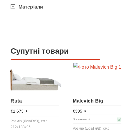
Матеріали
Супутні товари
Ruta
Malevich Big
€
1 673
€
395
В наявності
Розмір (Дов/Гл/В), см.:
212x183x95
Розмір (Дов/Гл/В), см.: