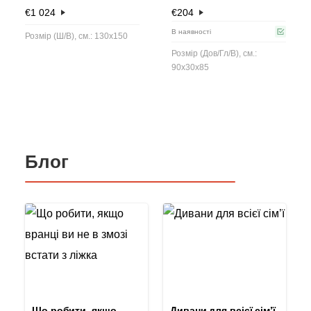
€
1 024
€
204
В наявності
Розмір (Ш/В), см.: 130x150
Розмір (Дов/Гл/В), см.:
90x30x85
Блог
Що робити, якщо
Дивани для всієї сім’ї