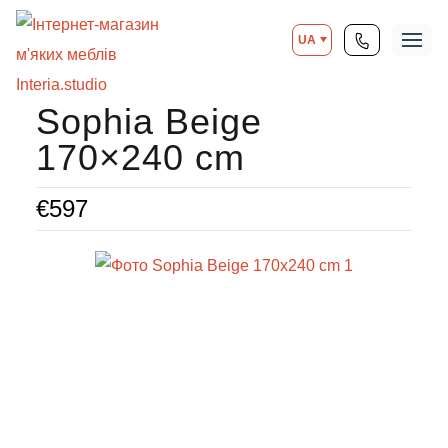
UA
Sophia Beige
170×240 cm
€
597