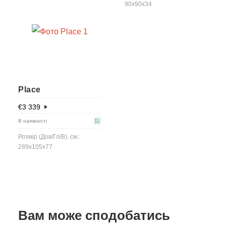
90x90x34
Place
€
3 339
В наявності
Розмір (Дов/Гл/В), см.:
289x105x77
Вам може сподобатись