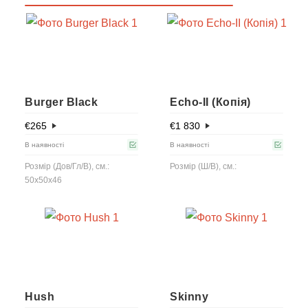
Burger Black
Echo-IІ (Копія)
€
265
€
1 830
В наявності
В наявності
Розмір (Дов/Гл/В), см.:
Розмір (Ш/В), см.:
50x50x46
Hush
Skinny