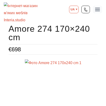
UA
Amore 274 170×240
cm
€
698