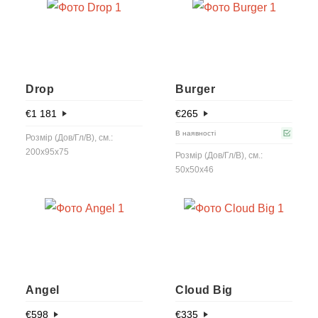
Drop
Burger
€
1 181
€
265
В наявності
Розмір (Дов/Гл/В), см.:
200x95x75
Розмір (Дов/Гл/В), см.:
50x50x46
Angel
Cloud Big
€
598
€
335