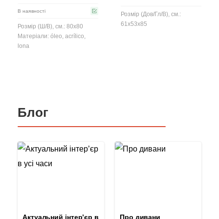
В наявності
Розмір (Дов/Гл/В), см.:
61x53x85
Розмір (Ш/В), см.: 80x80
Матеріали: óleo, acrílico,
lona
Блог
Актуальний інтер’єр в
Про дивани