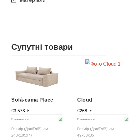
Матеріали
Супутні товари
Sofá-cama Place
Cloud
€
3 573
€
268
В наявності
В наявності
Розмір (Дов/Гл/В), см.:
Розмір (Дов/Гл/В), см.:
248х105х77
49x53x85