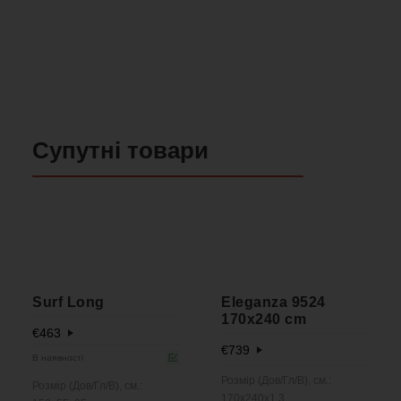
Супутні товари
Surf Long
Eleganza 9524
170x240 cm
€
463
€
739
В наявності
Розмір (Дов/Гл/В), см.:
Розмір (Дов/Гл/В), см.:
170x240x1,3