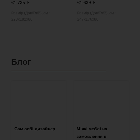
€
1 735
€
1 639
Розмір (Дов/Гл/В), см.:
Розмір (Дов/Гл/В), см.:
223x182x80
247x176x80
Блог
Сам собі дизайнер
М’які меблі на
замовлення в