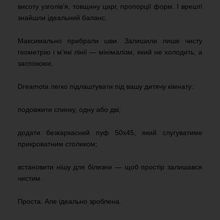
висоту узголів’я, товщину царг, пропорції форм. І врешті
знайшли ідеальний баланс.
Максимально прибрали шви. Залишили лише чисту
геометрію і м’які лінії — мінімалізм, який не холодить, а
заспокоює.
Dreamota легко підлаштувати під вашу дитячу кімнату:
подовжити спинку, одну або дві;
додати безкаркасний пуф 50х45, який слугуватиме
прикроватним столиком;
встановити нішу для білизни — щоб простір залишався
чистим.
Проста. Але ідеально зроблена.