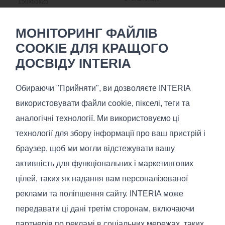
150x55x25
МОНІТОРИНГ ФАЙЛІВ
COOKIE ДЛЯ КРАЩОГО
ДОСВІДУ INTERIA
Termopur
Обираючи "Прийняти", ви дозволяєте INTERIA
використовувати файли cookie, пікселі, теги та
€
831
аналогічні технології. Ми використовуємо ці
В наявності
технології для збору інформації про ваш пристрій і
Розмір (Дов/Гл/В), см.:
200x160x19
браузер, щоб ми могли відстежувати вашу
активність для функціональних і маркетингових
цілей, таких як надання вам персоналізованої
реклами та поліпшення сайту. INTERIA може
передавати ці дані третім сторонам, включаючи
Вам може сподобатись
партнерів по рекламі в соціальних мережах, таких