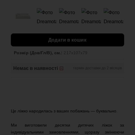
Додати в кошик
Розмір (Дов/Гл/В), см.:
217x107x79
Немає в наявності
термін доставки до 2 місяців
Це ліжко народилась з ваших побажань — буквально.
Ми виготовили десятки дитячих ліжок за
індивідуальними замовленнями, щоразу змінюючи