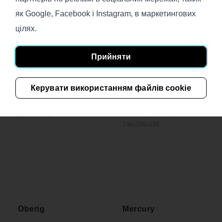
як Google, Facebook і Instagram, в маркетингових
цілях.
Прийняти
Sonia
Nobel Grand
Storage
Керувати використанням файлів cookie
€
1 606
€
2 146
Розмір (Дов/Гл/В), см.:
Розмір (Дов/Гл/В), см.:
219x176x110
236x200x108
Oberig
Mercury