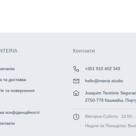
INTERIA
Контакти
омпанію
+351 910 402 343
 та доставка
hello@interia.studio
ія та повернення
Joaquim Teotónio Segura
2750-779 Кашкайш, Порту
ка конфіденційності
Вівторок-Субота:
10:00 -
онтакти
Неділя та Понеділок:
Вих