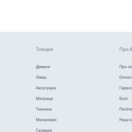
Товари
Про 
Дивани
Про к
Ліжка
Оплата
Аксесуари
Гарант
Матраци
Блог
Тканини
Політи
Механізми
Наші к
Галерея