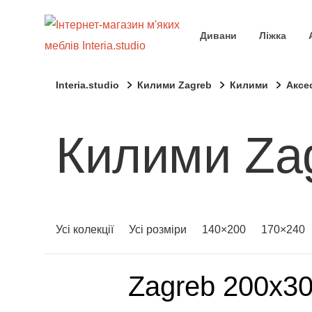
Дивани
Ліжка
Interia.studio
Килими Zagreb
Килими
Аксе
Килими Za
Усі колекції
Усі розміри
140×200
170×240
Zagreb 200x3