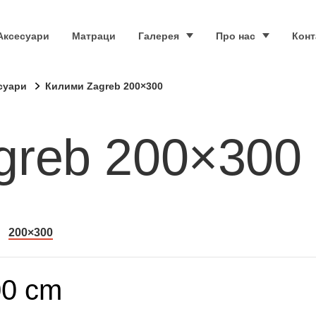
Аксесуари
Матраци
Галерея
Про нас
Конт
суари
Килими Zagreb 200×300
greb 200×300
200×300
00 cm