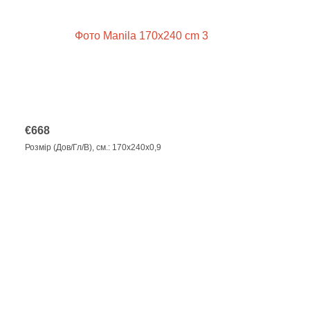
€
668
Розмір (Дов/Гл/В), см.: 170х240x0,9