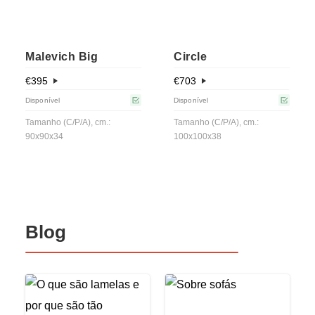
Malevich Big
Circle
€
395
€
703
Disponível
Disponível
Tamanho (C/P/A), cm.:
Tamanho (C/P/A), cm.:
90x90x34
100x100x38
Blog