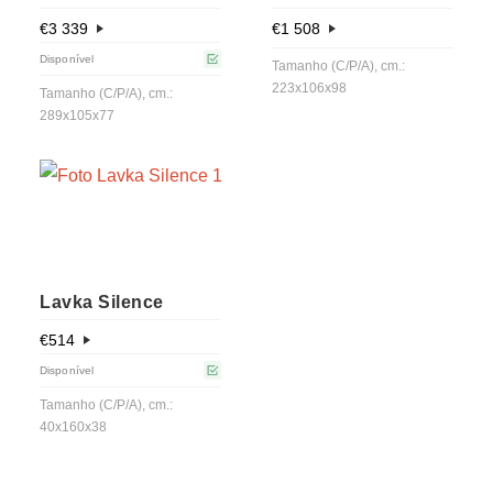
€
3 339
€
1 508
Disponível
Tamanho (C/P/A), cm.:
223x106x98
Tamanho (C/P/A), cm.:
289x105x77
Lavka Silence
€
514
Disponível
Tamanho (C/P/A), cm.:
40x160x38