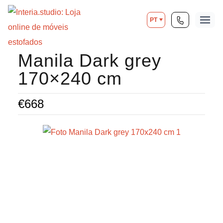
PT
Manila Dark grey
170×240 cm
€
668