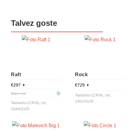
Talvez goste
Raft
Rock
€
297
€
729
Disponível
Tamanho (C/P/A), cm.:
140x70x76
Tamanho (C/P/A), cm.:
104x52x35