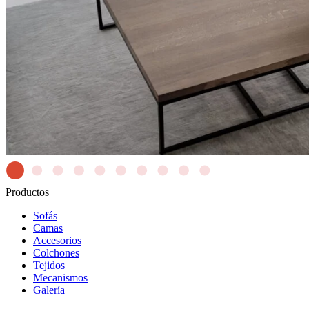
Productos
Sofás
Camas
Accesorios
Colchones
Tejidos
Mecanismos
Galería