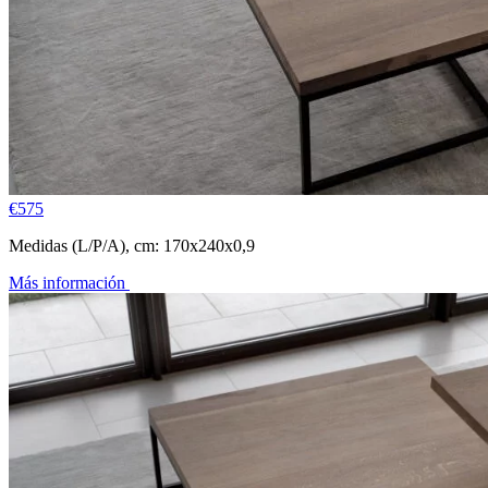
€
575
Medidas (L/P/A), cm: 170x240x0,9
Más información