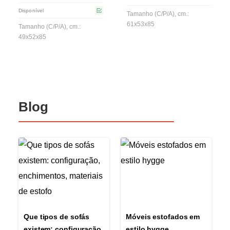
Disponível
Tamanho (C/P/A), cm.:
61x53x85
Tamanho (C/P/A), cm.:
49x52x85
Blog
Que tipos de sofás
Móveis estofados em
existem: configuração,
estilo hygge