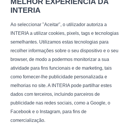
MELHOR EXPERIÊNCIA DA
INTERIA
Ao seleccionar "Aceitar", o utilizador autoriza a
INTERIA a utilizar cookies, pixels, tags e tecnologias
Talvez goste
semelhantes. Utilizamos estas tecnologias para
recolher informações sobre o seu dispositivo e o seu
browser, de modo a podermos monitorizar a sua
atividade para fins funcionais e de marketing, tais
como fornecer-lhe publicidade personalizada e
Air Stone
Rain
melhorias no site. A INTERIA pode partilhar estes
dados com terceiros, incluindo parceiros de
€
225
€
1 167
publicidade nas redes sociais, como a Google, o
Disponível
Medidas (L/A), cm.: 130x170
Facebook e o Instagram, para fins de
Tamanho (C/P/A), cm.:
48/40x48/40x55/45
comercialização.