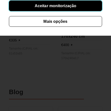
Aceitar monitorização
Mais opções
Cloud Big
Colombo Sand
170x240 cm
€
335
€
400
Tamanho (C/P/A), cm.:
Tamanho (C/P/A), cm.:
61x53x85
170x240x0,7
Blog