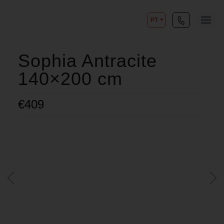
PT
Sophia Antracite
140×200 cm
€
409