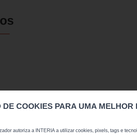
dos
 DE COOKIES PARA UMA MELHOR 
Balance
€
1 830
Disponível
lizador autoriza a INTERIA a utilizar cookies, pixels, tags e tec
Medidas (L/A), cm.: 210х170