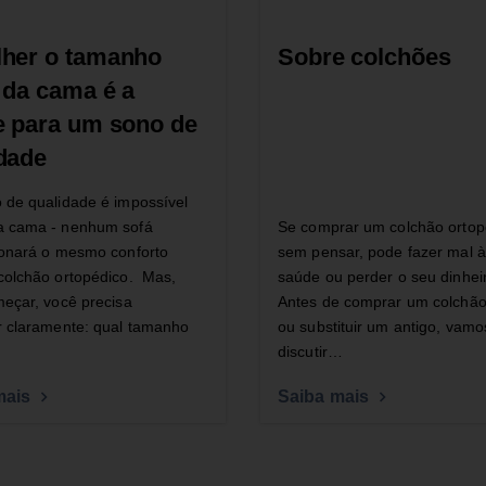
lher o tamanho
Sobre colchões
 da cama é a
e para um sono de
dade
de qualidade é impossível
 cama - nenhum sofá
Se comprar um colchão ortop
ionará o mesmo conforto
sem pensar, pode fazer mal à
colchão ortopédico. Mas,
saúde ou perder o seu dinhei
eçar, você precisa
Antes de comprar um colchã
 claramente: qual tamanho
ou substituir um antigo, vamo
discutir…
mais
Saiba mais