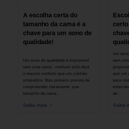
A escolha certa do
Esco
tamanho da cama é a
certo
chave para um sono de
chav
qualidade!
quali
Um sono 
Um sono de qualidade é impossível
sem uma
sem uma cama - nenhum sofá dará
proporc
o mesmo conforto que um colchão
que um 
ortopédico. Mas primeiro precisa de
para com
compreender claramente: que
entender
tamanho de cama…
de…
Saiba mais
Saiba 