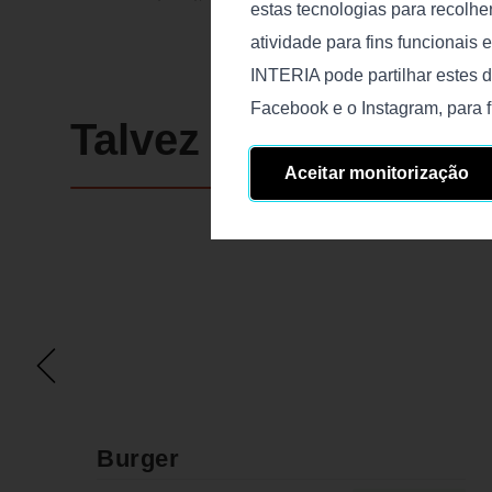
estas tecnologias para recolhe
atividade para fins funcionais 
INTERIA pode partilhar estes d
Facebook e o Instagram, para f
Talvez goste
Aceitar monitorização
Burger