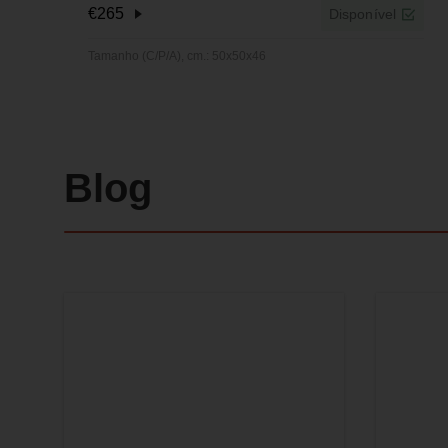
€
265
Disponível
Tamanho (C/P/A), cm.: 50x50x46
Blog