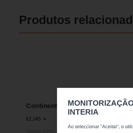
Produtos relaciona
MONITORIZAÇÃO
Continental+BOX
INTERIA
€
2 245
Disponível
Ao seleccionar "Aceitar", o uti
Tamanho (C/P/A), cm.: 230x185x107