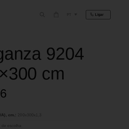
PT
Ligar
ganza 9204
×300 cm
86
A), cm.:
200x300x1,3
 de escolha