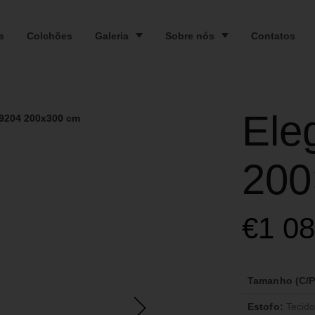
s
Colchões
Galeria
Sobre nós
Contatos
Ele
 9204 200x300 cm
200
€
1 0
Tamanho (C/P/
Estofo:
Tecido