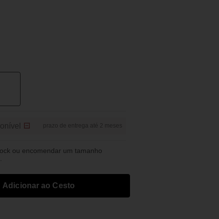
onível
prazo de entrega até 2 meses
tock ou encomendar um tamanho
.
Adicionar ao Cesto