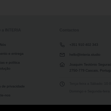
 a INTERIA
Contactos
 Nós
+351 910 402 343
ento e entrega
hello@interia.studio
ias e política
Joaquim Teotónio Segura
olução
2750-779 Cascais, Portug
Terça-feira a Sábado:
10:0
ca de privacidade
Domingo e Segunda-feira:
te-nos