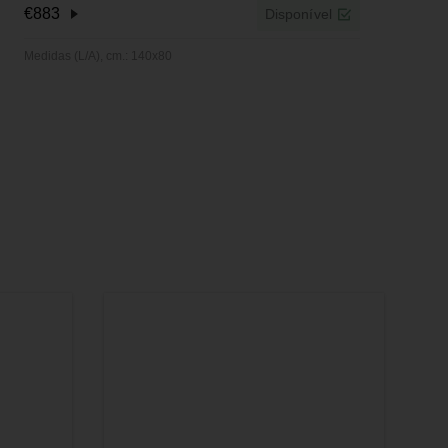
€
883
Disponível
T
Medidas (L/A), cm.: 140x80