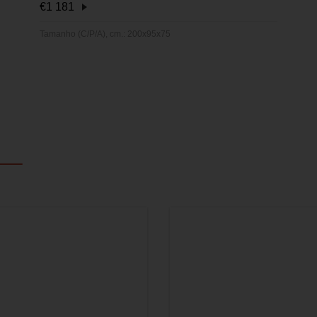
€
1 181
Tamanho (C/P/A), cm.: 200x95x75