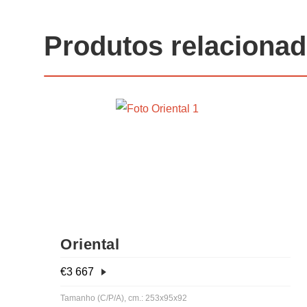
Produtos relaciona
Oriental
€
3 667
Tamanho (C/P/A), cm.: 253x95x92