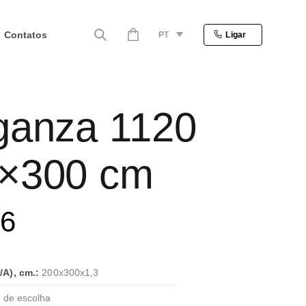
Contatos
PT
Ligar
ganza 1120
×300 cm
86
A), cm.:
200x300x1,3
 de escolha