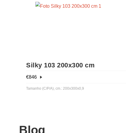
Silky 103 200x300 cm
€
846
Tamanho (C/P/A), cm.: 200x300x0,9
Blog