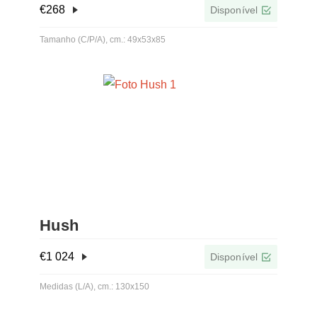
€
268
Disponível
Tamanho (C/P/A), cm.: 49x53x85
Hush
€
1 024
Disponível
Medidas (L/A), cm.: 130x150