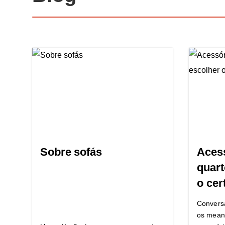
Sobre sofás
Acess
quart
o cer
Convers
os mean