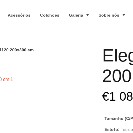
Acessórios
Colchões
Galeria
Sobre nós
Ele
1120 200x300 cm
200
€
1 0
Tamanho (C/P/
Estofo:
Tecido