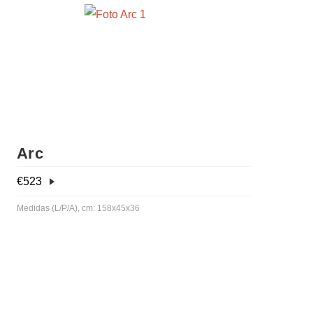
Arc
€
523
Medidas (L/P/A), cm: 158x45x36