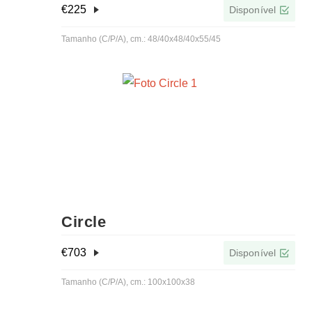
€
225
Disponível
Tamanho (C/P/A), cm.: 48/40x48/40x55/45
Circle
€
703
Disponível
Tamanho (C/P/A), cm.: 100x100x38