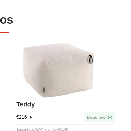
dos
Teddy
€
216
Disponível
Tamanho (C/L/A), cm.: 60x60x40