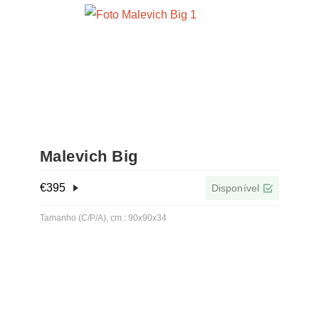
Malevich Big
€
395
Disponível
Tamanho (C/P/A), cm.: 90x90x34