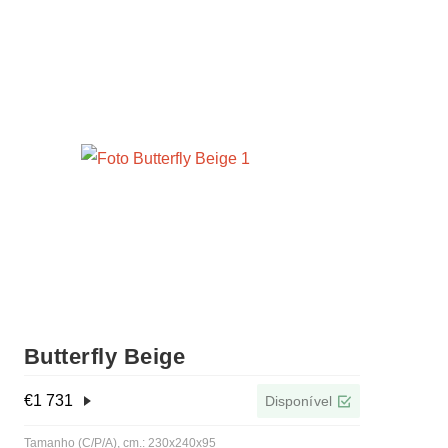
Butterfly Beige
€
1 731
Disponível
Tamanho (C/P/A), cm.: 230x240x95