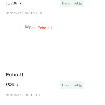
€
1 736
Disponível
Medidas (L/A), cm.: 120x120
Echo-IІ
€
520
Disponível
Medidas (L/A), cm.: 110x90