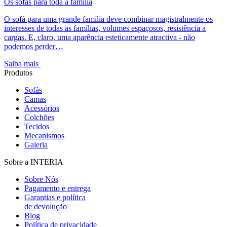
Os sofás para toda a família
O sofá para uma grande família deve combinar magistralmente os
interesses de todas as famílias, volumes espaçosos, resistência a
cargas. E, claro, uma aparência esteticamente atractiva - não
podemos perder…
Saiba mais
Produtos
Sofás
Camas
Acessórios
Colchões
Tecidos
Mecanismos
Galeria
Sobre a INTERIA
Sobre Nós
Pagamento e entrega
Garantias e política
de devolução
Blog
Política de privacidade