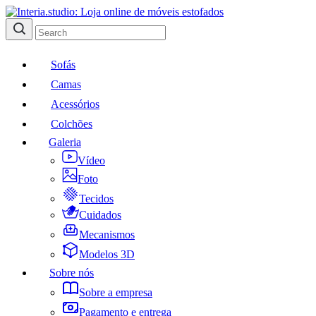
Sofás
Camas
Acessórios
Colchões
Galeria
Vídeo
Foto
Tecidos
Cuidados
Mecanismos
Modelos 3D
Sobre nós
Sobre a empresa
Pagamento e entrega