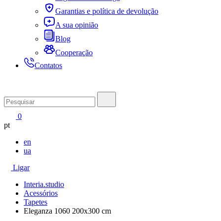
Garantias e política de devolução
A sua opinião
Blog
Cooperação
Contatos
0
pt
en
ua
Ligar
Interia.studio
Acessórios
Tapetes
Eleganza 1060 200x300 cm