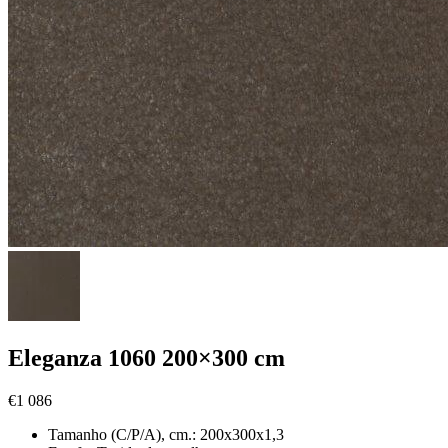
Eleganza 1060 200×300 cm
€
1 086
Tamanho (C/P/A), cm.:
200x300x1,3