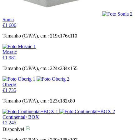
Sonia
€
1 606
Tamanho (C/P/A), cm.: 219x176x110
Mosaic
€
1 981
Tamanho (C/P/A), cm.: 224x234x155
Oberig
€
1 735
Tamanho (C/P/A), cm.: 223x182x80
Continental+BOX
€
2 245
Disponível
Tamanho (C/P/A), cm.: 230x185x107