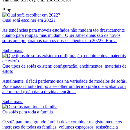
Blog
Qual sofá escolher em 2022?
As tendências para móveis estofados não mudam tão drasticamente
quanto para roupas, mas mudam. Quer saber quais são os novos
sofás que preparámos para os nossos clientes em 2022? Em…
Saiba mais
Que tipos de sofás existem: configuração, enchimentos, materiais de
estofo
Atualmente, é fácil perdermo-nos na variedade de modelos de sofás.
Pode passar muito tempo a escolher um tecido prático e acabar com
a cor errada; não dar a devida atenção…
Saiba mais
Os sofás para toda a família
O sofá para uma grande família deve combinar magistralmente os
interesses de todas as famílias, volumes espaçosos, resistência a