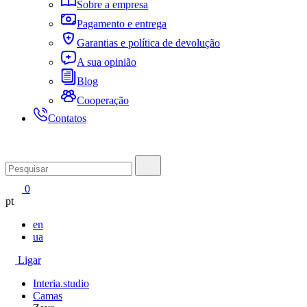
Sobre a empresa
Pagamento e entrega
Garantias e política de devolução
A sua opinião
Blog
Cooperação
Contatos
0
pt
en
ua
Ligar
Interia.studio
Camas