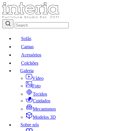
Sofás
Camas
Acessórios
Colchões
Galeria
Vídeo
Foto
Tecidos
Cuidados
Mecanismos
Modelos 3D
Sobre nós