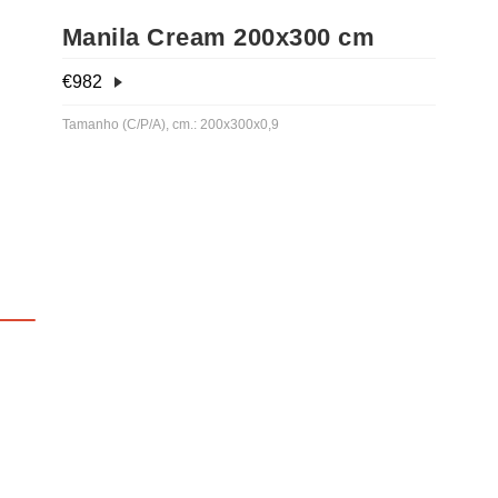
Manila Cream 200x300 cm
€
982
Tamanho (C/P/A), cm.: 200x300x0,9