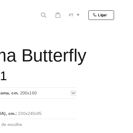
PT
Ligar
a Butterfly
31
ama, cm.
200x160
A), cm.:
230x240x95
 de escolha