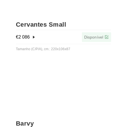
Cervantes Small
€
2 086
Disponível
Tamanho (C/P/A), cm.: 220x106x87
Barvy