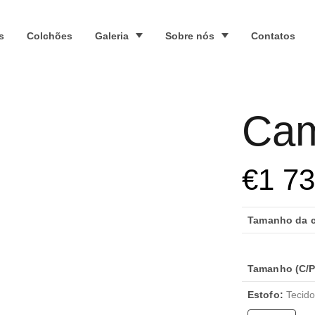
s
Colchões
Galeria
Sobre nós
Contatos
Cam
€
1 7
Tamanho da c
Tamanho (C/P/
Estofo:
Tecido