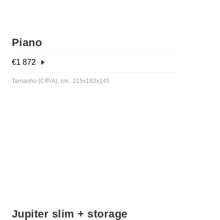
Piano
€
1 872
Tamanho (C/P/A), cm.: 215x183x145
Jupiter slim + storage