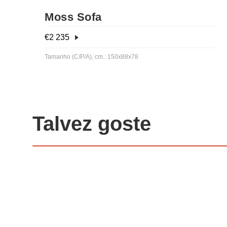
Moss Sofa
€
2 235
Tamanho (C/P/A), cm.: 150x88x78
Talvez goste