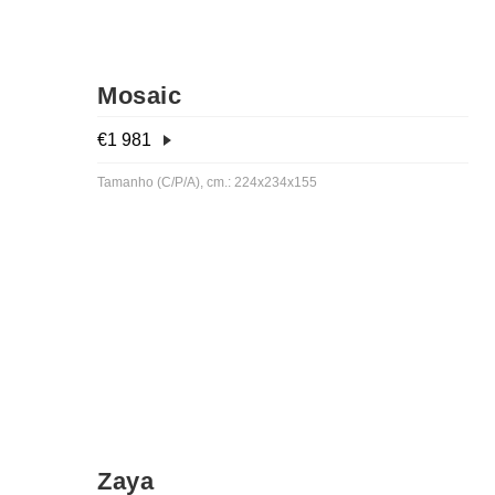
Mosaic
€
1 981
Tamanho (C/P/A), cm.: 224x234x155
Zaya