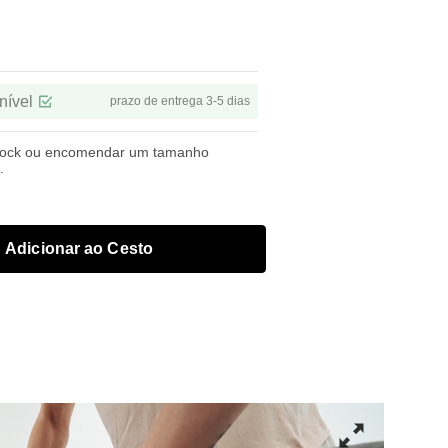
nível
prazo de entrega 3-5 dias
tock ou encomendar um tamanho
.
Adicionar ao Cesto