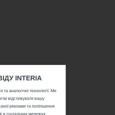
ІДУ INTERIA
 та аналогічні технології. Ми
могли відстежувати вашу
ованої реклами та поліпшення
мі в соціальних мережах,