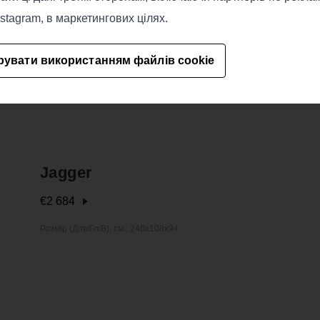
nstagram, в маркетингових цілях.
рувати використанням файлів cookie
Jagger
€
2 684
Розмір (Дов/Гл/В), см.: 246x108x94