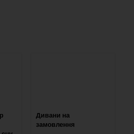
р
Дивани на
замовлення
 сну