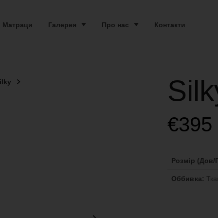
Матраци
Галерея
Про нас
Контакти
Sil
lky
€
395
Розмір (Дов/Г
Оббивка:
Тка