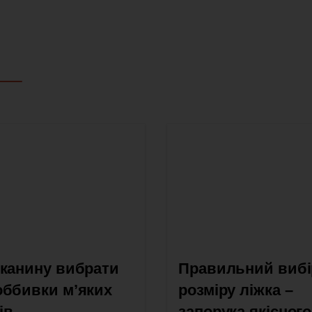
тканину вибрати
Правильний вибі
оббивки м’яких
розміру ліжка –
ів
запорука якісного