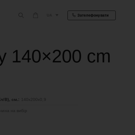
UA
Зателефонувати
ky 140×200 cm
л/В), см.:
140x200x0,9
нина на вибір