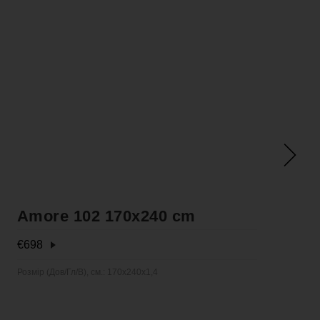
Amore 102 170x240 cm
€
698
Розмір (Дов/Гл/В), см.: 170x240x1,4
Р