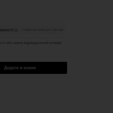
вності
термін доставки до 2 місяців
сті або замов індивідуальний розмір/
Додати в кошик