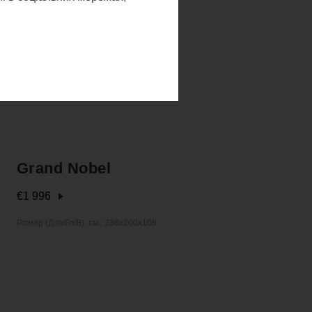
Grand Nobel
€
1 996
Розмір (Дов/Гл/В), см.: 236x200x108