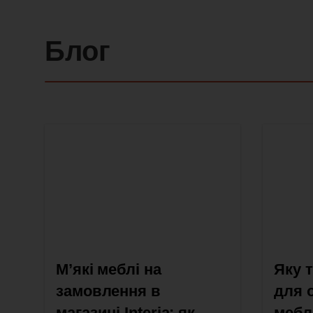
Блог
М’які меблі на
Яку 
замовлення в
для 
магазині Interia: як
мебл