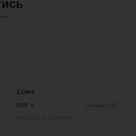
тись
Lines
€
232
В наявності
Розмір (г/ш/в), см.: 110x78x40/35