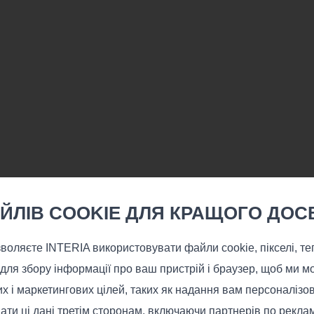
ЙЛІВ COOKIE ДЛЯ КРАЩОГО ДОСВ
оляєте INTERIA використовувати файли cookie, пікселі, теги
 для збору інформації про ваш пристрій і браузер, щоб ми 
их і маркетингових цілей, таких як надання вам персоналіз
ати ці дані третім сторонам, включаючи партнерів по рекла