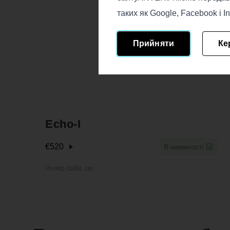
таких як Google, Facebook і I
Прийняти
Ке
Echo-I
€
520
В наявності
Розмір (Ш/В), см.: