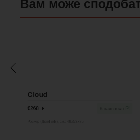
Вам може сподоба
Cloud
€
268
В наявності
Розмір (Дов/Гл/В), см.: 49x53x85