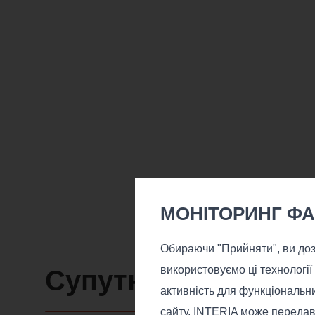
МОНІТОРИНГ ФА
Обираючи "Прийняти", ви дозв
використовуємо ці технології
Супутні товари
активність для функціональн
сайту. INTERIA може передав