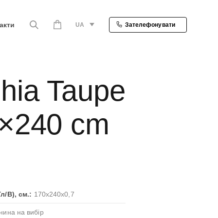
акти
UA
Зателефонувати
hia Taupe
×240 cm
л/В), см.:
170x240x0,7
нина на вибір