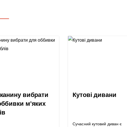
тканину вибрати
Кутові дивани
оббивки м’яких
ів
Сучасний кутовий диван є