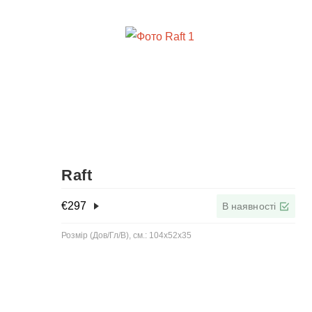
Raft
€
297
В наявності
Розмір (Дов/Гл/В), см.: 104x52x35