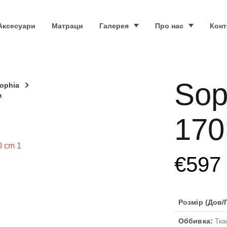
Аксесуари
Матраци
Галерея
Про нас
Конт
Sop
ophia
m
170
€
597
Розмір (Дов/Г
Оббивка:
Тка