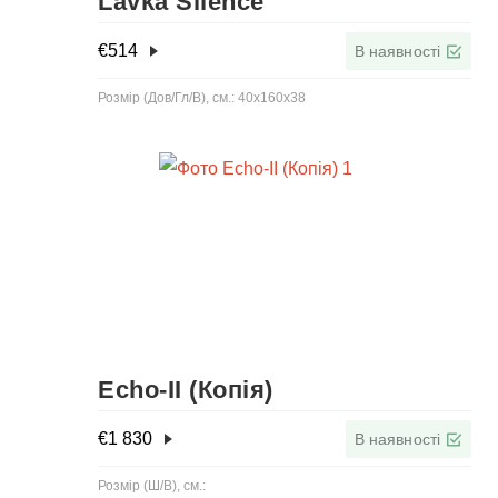
Lavka Silence
€
514
В наявності
Розмір (Дов/Гл/В), см.: 40x160x38
Echo-IІ (Копія)
€
1 830
В наявності
Розмір (Ш/В), см.: