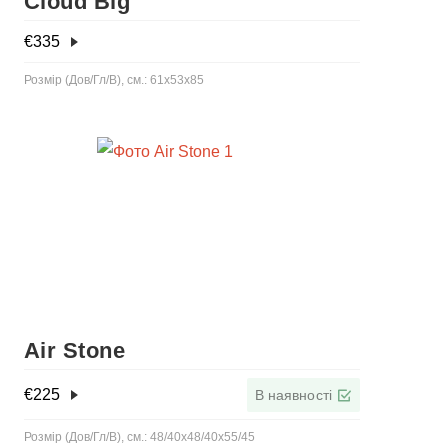
Cloud Big
€
335
Розмір (Дов/Гл/В), см.: 61x53x85
Air Stone
€
225
В наявності
Розмір (Дов/Гл/В), см.: 48/40x48/40x55/45