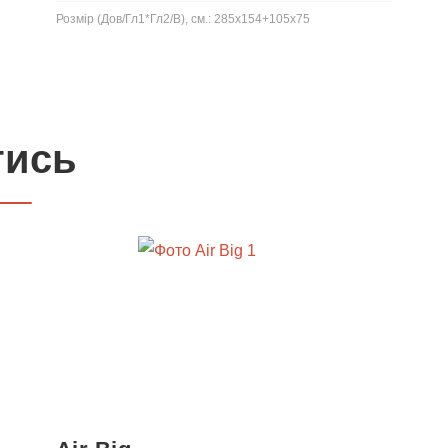
Розмір (Дов/Гл1*Гл2/В), см.: 285x154+105x75
тись