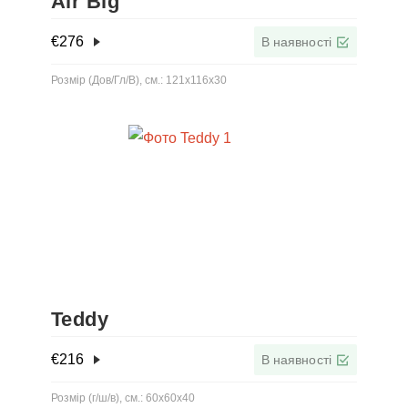
Air Big
€
276
В наявності
Розмір (Дов/Гл/В), см.: 121x116x30
Teddy
€
216
В наявності
Розмір (г/ш/в), см.: 60x60x40