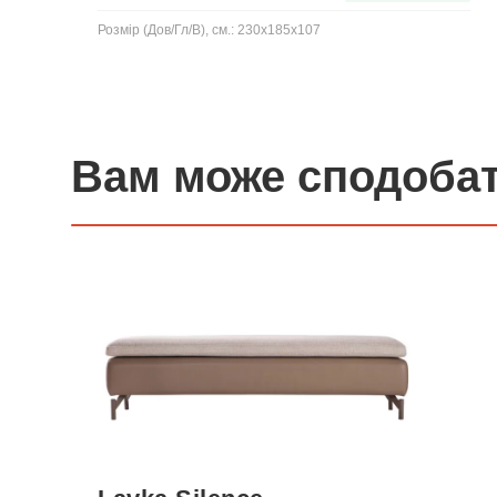
Розмір (Дов/Гл/В), см.: 230x185x107
Вам може сподоба