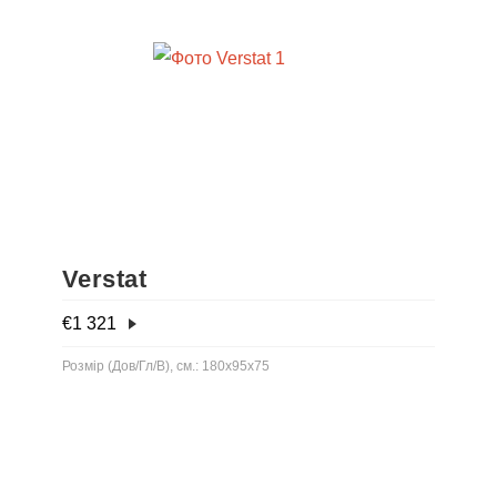
Verstat
€
1 321
Розмір (Дов/Гл/В), см.: 180x95x75