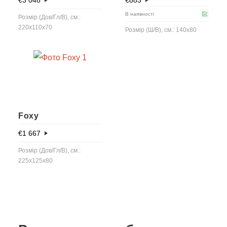
В наявності
Розмір (Дов/Гл/В), см.:
220x110x70
Розмір (Ш/В), см.: 140x80
Foxy
€
1 667
Розмір (Дов/Гл/В), см.:
225x125x80