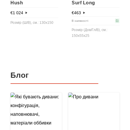
Hush
Surf Long
€
1 024
€
463
В наявності
Розмір (Ш/В), см.: 130x150
Розмір (Дов/Гл/В), см.:
150x55x25
Блог