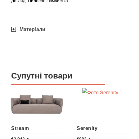
Догляд: Пилосос і хімчистка.
Матеріали
Супутні товари
Stream
Serenity
€
3 048
€
883