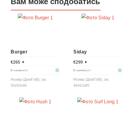
Вам може сподобатись
Burger
Siday
€
265
€
299
В наявності
В наявності
Розмір (Дов/Гл/В), см.:
Розмір (Дов/Гл/В), см.:
50x50x46
49x52x85