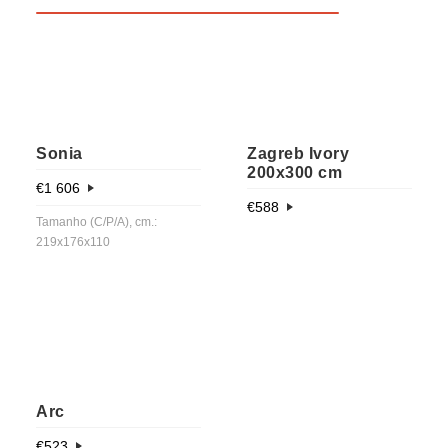
Sonia
Zagreb Ivory
200x300 cm
€
1 606
€
588
Tamanho (C/P/A), cm.:
219x176x110
Arc
€
523