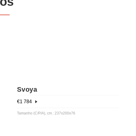
dos
Svoya
€
1 784
Tamanho (C/P/A), cm.: 237x200x76