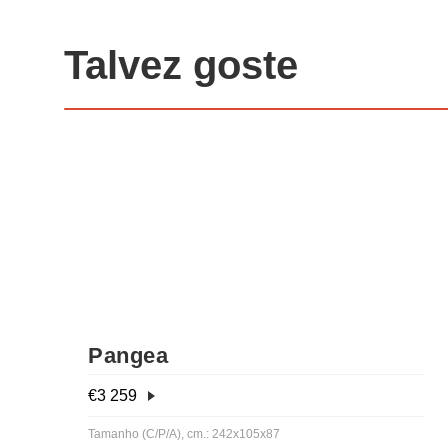
Talvez goste
Pangea
€
3 259
Tamanho (C/P/A), cm.: 242x105x87