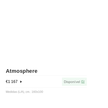
Atmosphere
€
1 167
Disponível
Medidas (L/A), cm.: 160x100