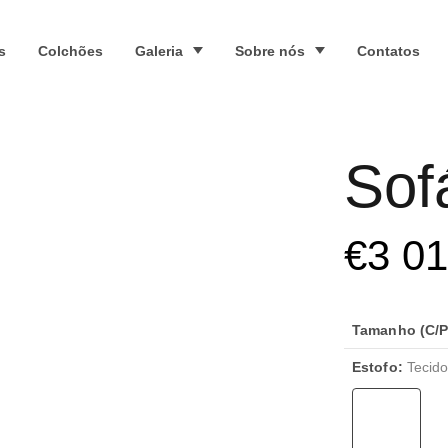
s
Colchões
Galeria
Sobre nós
Contatos
Sof
€
3 0
Tamanho (C/P/
Estofo:
Tecido