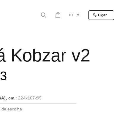
PT
Ligar
á Kobzar v2
13
A), cm.:
224x107x95
 de escolha