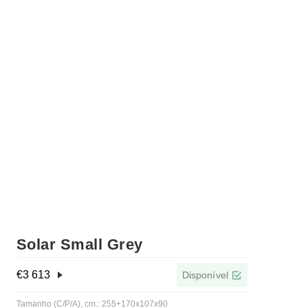
Solar Small Grey
€
3 613
Disponível
Tamanho (C/P/A), cm.: 255+170x107x90