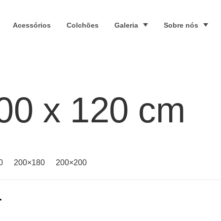
Acessórios
Colchões
Galeria
Sobre nós
00 x 120 cm
0
200×180
200×200
r