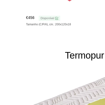
€
456
Disponível
Tamanho (C/P/A), cm.: 200x120x18
Termopur