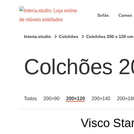
Sofás
Camas
Interia.studio
Colchões
Colchões 200 x 120 cm
Colchões 2
Todos
200×90
200×120
200×140
200×16
Visco Sta