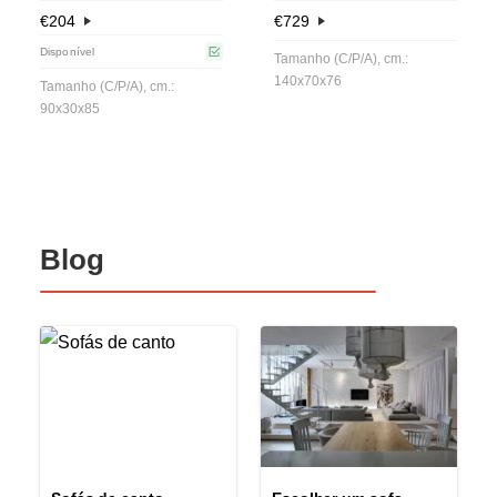
€
204
€
729
Disponível
Tamanho (C/P/A), cm.:
140x70x76
Tamanho (C/P/A), cm.:
90x30x85
Blog