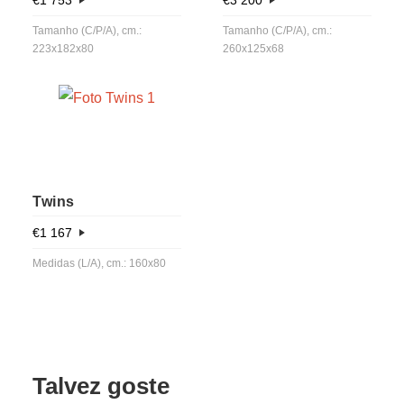
Tamanho (C/P/A), cm.:
Tamanho (C/P/A), cm.:
223x182x80
260x125x68
Twins
€
1 167
Medidas (L/A), cm.: 160x80
Talvez goste