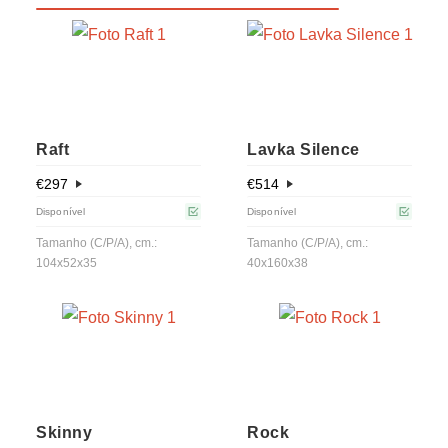
Raft
Lavka Silence
€
297
€
514
Disponível
Disponível
Tamanho (C/P/A), cm.:
Tamanho (C/P/A), cm.:
104x52x35
40x160x38
Skinny
Rock