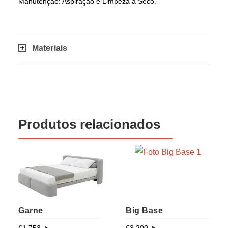
Manutenção: Aspiração e Limpeza a Seco.
Materiais
Produtos relacionados
Garne
Big Base
€
1 753
€
3 200