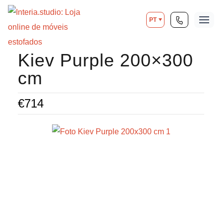
PT
Kiev Purple 200×300
cm
€
714