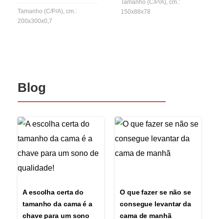
Tamanho (C/P/A), cm.:
Tamanho (C/P/A), cm.:
150x88x78
200x300x0,7
Blog
A escolha certa do
O que fazer se não se
tamanho da cama é a
consegue levantar da
chave para um sono
cama de manhã