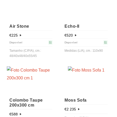
Air Stone
Echo-IІ
€
225
€
520
Disponível
Disponível
Tamanho (C/P/A), cm.:
Medidas (L/A), cm.: 110x90
48/40x48/40x55/45
Colombo Taupe
Moss Sofa
200x300 cm
€
2 235
€
588