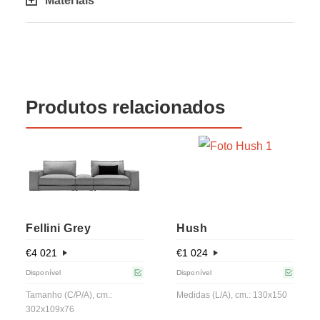
Materiais
Produtos relacionados
Fellini Grey
Hush
€
4 021
€
1 024
Disponível
Disponível
Tamanho (C/P/A), cm.:
Medidas (L/A), cm.: 130x150
302x109x76