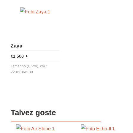
Zaya
€
1 508
Tamanho (C/P/A), cm.:
223x106x130
Talvez goste