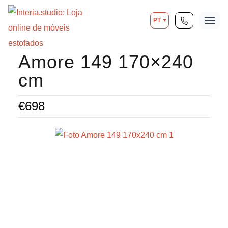
PT
Amore 149 170×240
cm
€
698