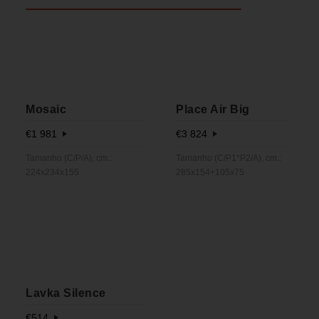
Mosaic
Place Air Big
€
1 981
€
3 824
Tamanho (C/P/A), cm.:
Tamanho (C/P1*P2/A), cm.:
224x234x155
285x154+105x75
Lavka Silence
€
514