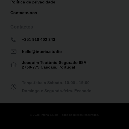
Política de privacidade
Contacte-nos
Contactos
+351 910 402 343
hello@interia.studio
Joaquim Teotónio Segurado 68A,
2750-779 Cascais, Portugal
Terça-feira a Sábado:
10:00 - 19:00
Domingo e Segunda-feira:
Fechado
© 2026 Interia Studio. Todos os direitos reservados.