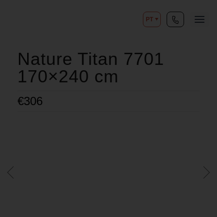
PT
Nature Titan 7701
170×240 cm
€
306