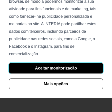
browser, de modo a podermos monitorizar a sua
Tamanho (C/P/A), cm.:
Medidas (L/A), cm.: 140x80
atividade para fins funcionais e de marketing, tais
121x116x30
como fornecer-lhe publicidade personalizada e
melhorias no site. A INTERIA pode partilhar estes
dados com terceiros, incluindo parceiros de
publicidade nas redes sociais, como a Google, o
Facebook e o Instagram, para fins de
comercialização.
Burger Black
Sprouts
€
265
€
1 736
Aceitar monitorização
Disponível
Disponível
Tamanho (C/P/A), cm.:
Medidas (L/A), cm.: 120x120
50x50x46
Mais opções