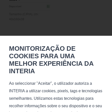
Disponível
Tamanho (C/P/A), cm.:
40x160x38
MONITORIZAÇÃO DE
Talvez goste
COOKIES PARA UMA
MELHOR EXPERIÊNCIA DA
INTERIA
Ao seleccionar "Aceitar", o utilizador autoriza a
INTERIA a utilizar cookies, pixels, tags e tecnologias
Air Big
Serenity
semelhantes. Utilizamos estas tecnologias para
€
276
€
883
recolher informações sobre o seu dispositivo e o seu
Disponível
Disponível