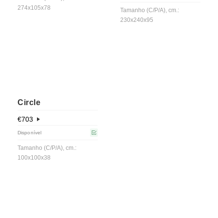
274x105x78
Tamanho (C/P/A), cm.:
230x240x95
Circle
€
703
Disponível
Tamanho (C/P/A), cm.:
100x100x38