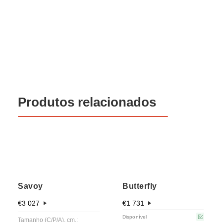
Produtos relacionados
Savoy
Butterfly
€
3 027
€
1 731
Disponível
Tamanho (C/P/A), cm.: