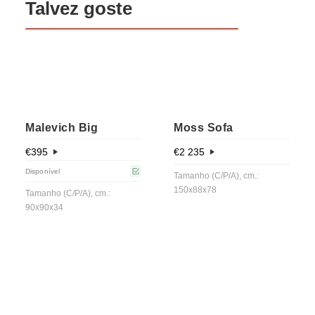
Talvez goste
Malevich Big
Moss Sofa
€
395
€
2 235
Disponível
Tamanho (C/P/A), cm.:
150x88x78
Tamanho (C/P/A), cm.:
90x90x34