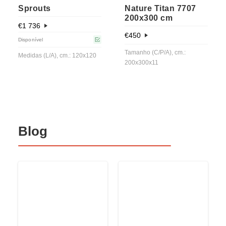
Sprouts
Nature Titan 7707
200x300 cm
€
1 736
€
450
Disponível
Tamanho (C/P/A), cm.:
Medidas (L/A), cm.: 120x120
200x300x11
Blog