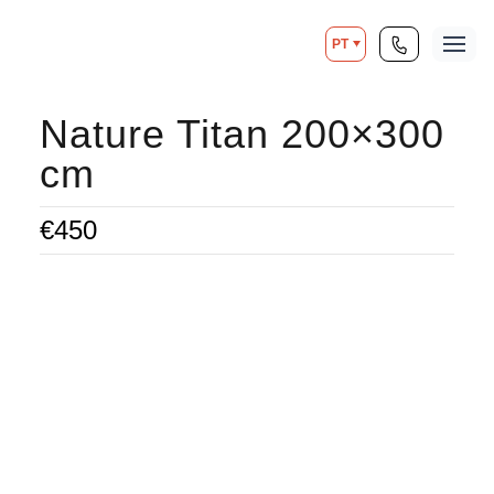
PT
Nature Titan 200×300
cm
€
450